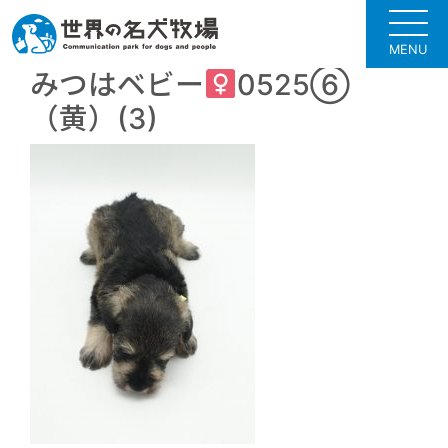
MENU
みつはベビー
0525⑥
（黄）(3)