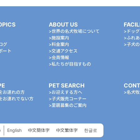
OPICS
ABOUT US
FACIL
世界の名犬牧場について
ドッグ
施設案内
ふれあ
ログ
料金案内
⼦⽝の
ポート
交通アクセス
会員情報
私たちが⽬指すもの
PE
PET SEARCH
CONT
をお連れの⽅
お迎えする⽅へ
名⽝牧
をお連れでない⽅
⼦⽝販売コーナー
⾥親募集のご案内
e
English
中⽂簡体字
中⽂繁体字
한글로