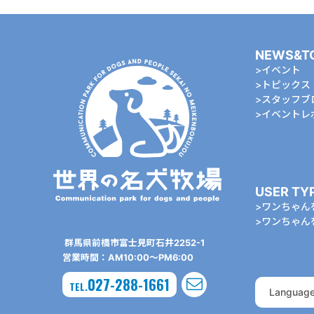
NEWS&T
イベント
トピックス
スタッフブ
イベントレ
USER TY
ワンちゃん
ワンちゃん
群⾺県前橋市富⼠⾒町⽯井2252-1
営業時間：AM10:00〜PM6:00
027-288-1661
TEL.
Languag