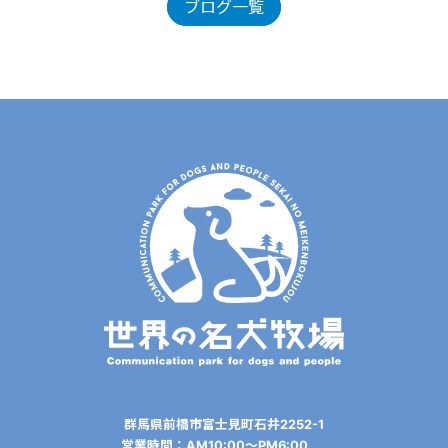
ブログ一覧
群⾺県前橋市富⼠⾒町⽯井2252-1
営業時間：AM10:00〜PM6:00