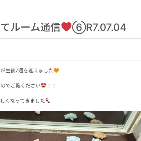
育てルーム通信
⑥R7.07.04
が生後7週を迎えました
たのでご覧ください
！！
らしくなってきました