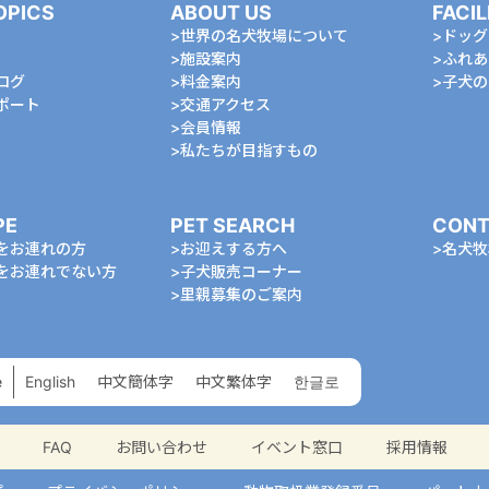
OPICS
ABOUT US
FACIL
世界の名犬牧場について
ドッグ
施設案内
ふれあ
ログ
料金案内
⼦⽝の
ポート
交通アクセス
会員情報
私たちが⽬指すもの
PE
PET SEARCH
CONT
をお連れの⽅
お迎えする⽅へ
名⽝牧
をお連れでない⽅
⼦⽝販売コーナー
⾥親募集のご案内
e
English
中⽂簡体字
中⽂繁体字
한글로
FAQ
お問い合わせ
イベント窓口
採用情報