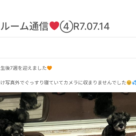
てルーム通信
④R7.07.14
生後7週を迎えました
だけ写真外でぐっすり寝ていてカメラに収まりませんでした