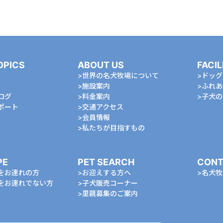
OPICS
ABOUT US
FACIL
世界の名犬牧場について
ドッグ
施設案内
ふれあ
ログ
料金案内
⼦⽝の
ポート
交通アクセス
会員情報
私たちが⽬指すもの
PE
PET SEARCH
CONT
をお連れの⽅
お迎えする⽅へ
名⽝牧
をお連れでない⽅
⼦⽝販売コーナー
⾥親募集のご案内