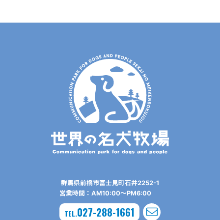
群⾺県前橋市富⼠⾒町⽯井2252-1
営業時間：AM10:00〜PM6:00
027-288-1661
TEL.