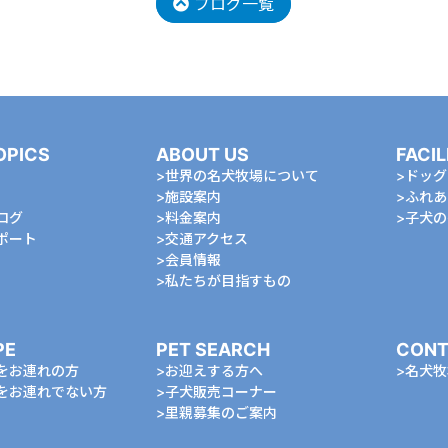
ブログ一覧
OPICS
ABOUT US
FACIL
世界の名犬牧場について
ドッグ
施設案内
ふれあ
ログ
料金案内
⼦⽝の
ポート
交通アクセス
会員情報
私たちが⽬指すもの
PE
PET SEARCH
CONT
をお連れの⽅
お迎えする⽅へ
名⽝牧
をお連れでない⽅
⼦⽝販売コーナー
⾥親募集のご案内