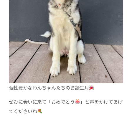
個性豊かなわんちゃんたちのお誕生月
ぜひに会いに来て「おめでとう
」と声をかけてあげ
てくださいね