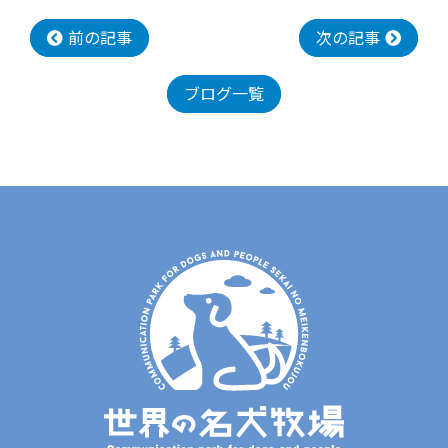
前の記事
次の記事
ブログ一覧