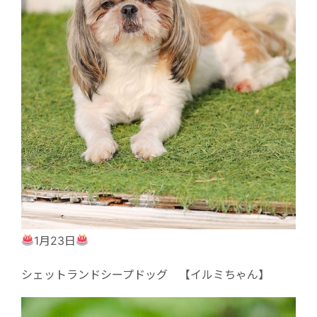
1月23日
シェットランドシープドッグ 【イルミちゃん】