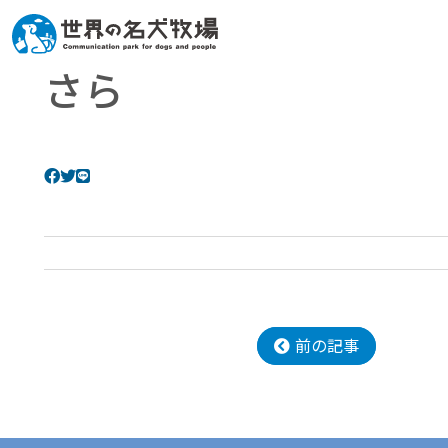
さら
前の記事