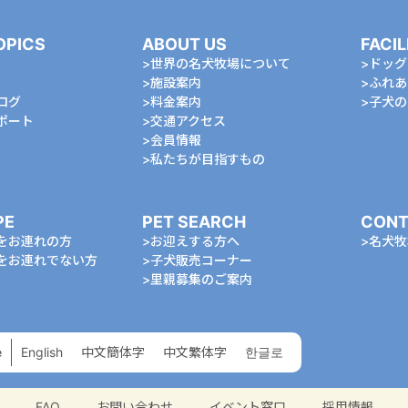
OPICS
ABOUT US
FACIL
世界の名犬牧場について
ドッグ
施設案内
ふれあ
ログ
料金案内
⼦⽝の
ポート
交通アクセス
会員情報
私たちが⽬指すもの
PE
PET SEARCH
CONT
をお連れの⽅
お迎えする⽅へ
名⽝牧
をお連れでない⽅
⼦⽝販売コーナー
⾥親募集のご案内
e
English
中⽂簡体字
中⽂繁体字
한글로
FAQ
お問い合わせ
イベント窓口
採用情報