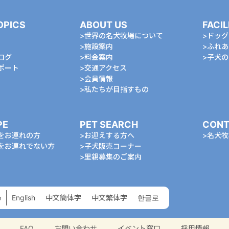
OPICS
ABOUT US
FACIL
世界の名犬牧場について
ドッグ
施設案内
ふれあ
ログ
料金案内
⼦⽝の
ポート
交通アクセス
会員情報
私たちが⽬指すもの
PE
PET SEARCH
CONT
をお連れの⽅
お迎えする⽅へ
名⽝牧
をお連れでない⽅
⼦⽝販売コーナー
⾥親募集のご案内
e
English
中⽂簡体字
中⽂繁体字
한글로
FAQ
お問い合わせ
イベント窓口
採用情報