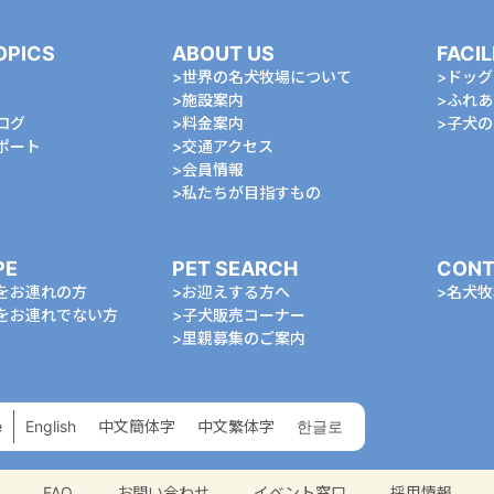
OPICS
ABOUT US
FACIL
世界の名犬牧場について
ドッグ
施設案内
ふれあ
ログ
料金案内
⼦⽝の
ポート
交通アクセス
会員情報
私たちが⽬指すもの
PE
PET SEARCH
CONT
をお連れの⽅
お迎えする⽅へ
名⽝牧
をお連れでない⽅
⼦⽝販売コーナー
⾥親募集のご案内
e
English
中⽂簡体字
中⽂繁体字
한글로
FAQ
お問い合わせ
イベント窓口
採用情報