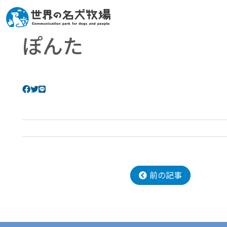
ぽんた
前の記事