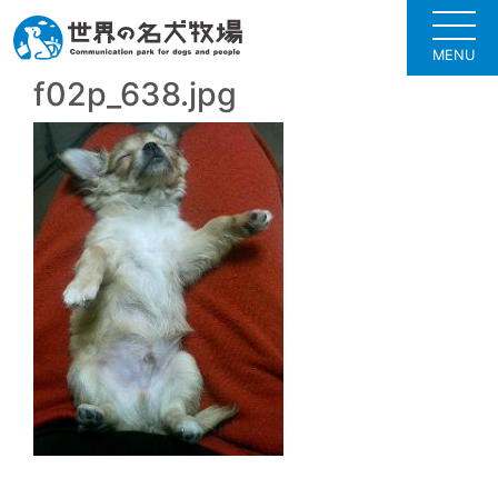
MENU
f02p_638.jpg