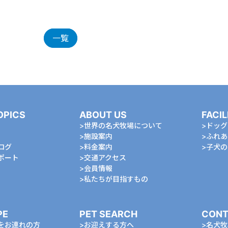
一覧
OPICS
ABOUT US
FACIL
世界の名犬牧場について
ドッグ
施設案内
ふれあ
ログ
料金案内
⼦⽝の
ポート
交通アクセス
会員情報
私たちが⽬指すもの
PE
PET SEARCH
CONT
をお連れの⽅
お迎えする⽅へ
名⽝牧