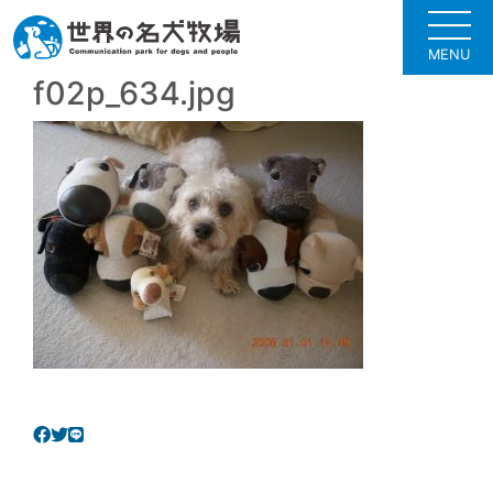
MENU
f02p_634.jpg