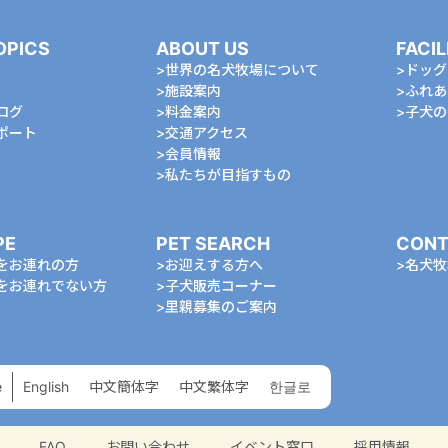
OPICS
ABOUT US
FACIL
世界の名犬牧場について
ドッグ
施設案内
ふれあ
ログ
料金案内
⼦⽝の
ポート
交通アクセス
会員情報
私たちが⽬指すもの
PE
PET SEARCH
CONT
をお連れの⽅
お迎えする⽅へ
名⽝牧
をお連れでない⽅
⼦⽝販売コーナー
⾥親募集のご案内
e
English
中⽂簡体字
中⽂繁体字
한글로
FAQ
お問い合わせ
イベント窓口
採用情報