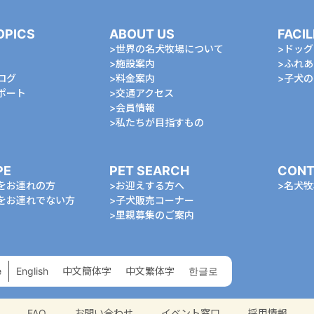
OPICS
ABOUT US
FACIL
世界の名犬牧場について
ドッグ
施設案内
ふれあ
ログ
料金案内
⼦⽝の
ポート
交通アクセス
会員情報
私たちが⽬指すもの
PE
PET SEARCH
CONT
をお連れの⽅
お迎えする⽅へ
名⽝牧
をお連れでない⽅
⼦⽝販売コーナー
⾥親募集のご案内
e
English
中⽂簡体字
中⽂繁体字
한글로
FAQ
お問い合わせ
イベント窓口
採用情報