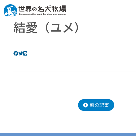
結愛（ユメ）
前の記事