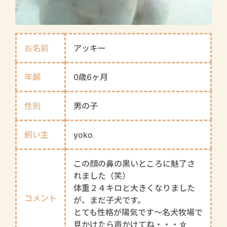
お名前
アッキー
年齢
0歳6ヶ月
性別
男の子
飼い主
yoko
この顔の鼻の黒いところに魅了さ
れました（笑）
体重２４キロと大きくなりました
コメント
が、まだ子犬です。
とても性格が陽気です～名犬牧場で
見かけたら声かけてね・・・☆