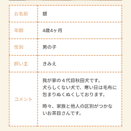
お名前
銀
年齢
4歳4ヶ月
性別
男の子
飼い主
きみえ
我が家の４代目秋田犬です。
犬らしくない犬で、寒い日は毛布に
包まりぬくぬくしております。
コメント
時々、家族と他人の区別がつかな
いお茶目さんです。