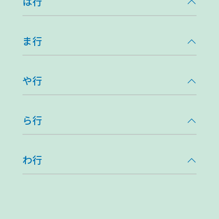
は行
ま行
や行
ら行
わ行