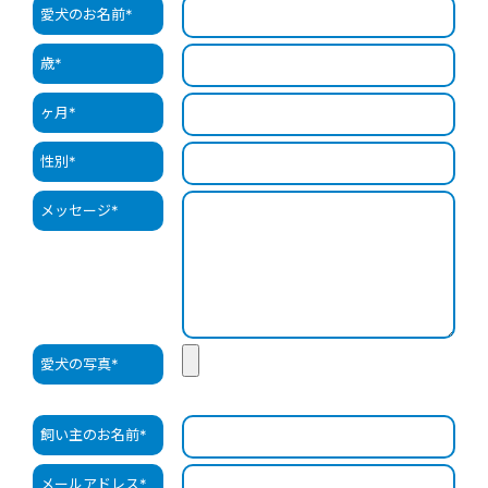
愛犬のお名前
*
歳
*
ヶ月
*
性別
*
メッセージ
*
愛犬の写真
*
飼い主のお名前
*
メールアドレス
*