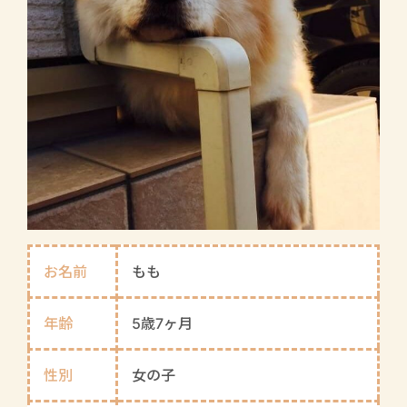
お名前
もも
年齢
5歳7ヶ月
性別
女の子