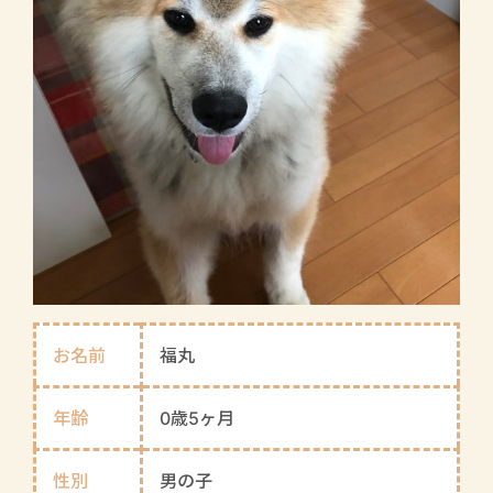
お名前
福丸
年齢
0歳5ヶ月
性別
男の子