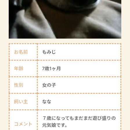
お名前
もみじ
年齢
7歳1ヶ月
性別
女の子
飼い主
なな
７歳になってもまだまだ遊び盛りの
コメント
元気娘です。