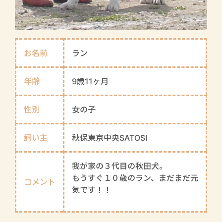
お名前
ラン
年齢
9歳11ヶ月
性別
女の子
飼い主
秋保東京中央SATOSI
我が家の３代目の秋田犬。
もうすぐ１０歳のラン、まだまだ元
コメント
気です！！