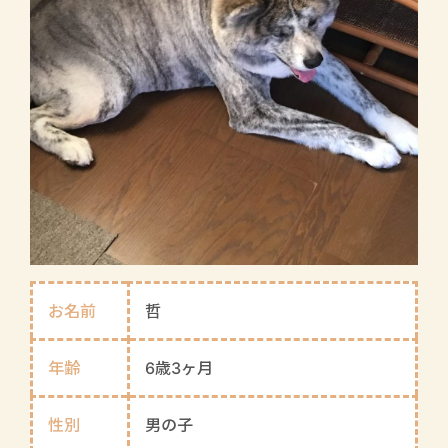
お名前
哲
年齢
6歳3ヶ月
性別
男の子