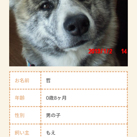
お名前
哲
年齢
0歳8ヶ月
性別
男の子
飼い主
もえ