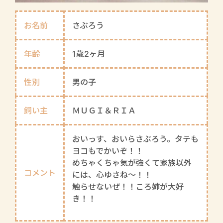
お名前
さぶろう
年齢
1歳2ヶ月
性別
男の子
飼い主
ＭＵＧＩ＆ＲＩＡ
おいっす、おいらさぶろう。タテも
ヨコもでかいぞ！！
めちゃくちゃ気が強くて家族以外
コメント
には、心ゆさね～！！
触らせないぜ！！ころ姉が大好
き！！