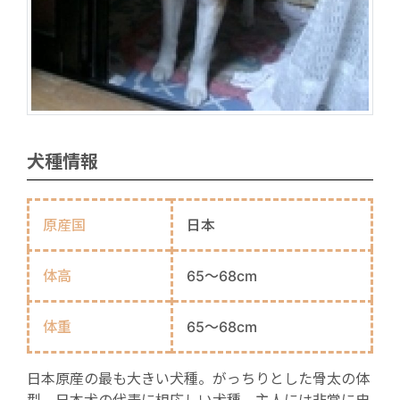
犬種情報
原産国
日本
体高
65～68cm
体重
65～68cm
日本原産の最も大きい犬種。がっちりとした骨太の体