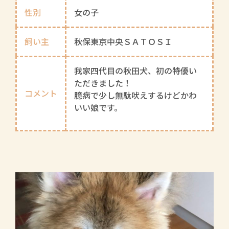
性別
女の子
飼い主
秋保東京中央ＳＡＴＯＳＩ
我家四代目の秋田犬、初の特優い
ただきました！
コメント
臆病で少し無駄吠えするけどかわ
いい娘です。