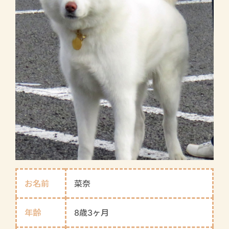
お名前
菜奈
年齢
8歳3ヶ月