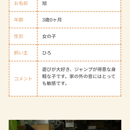
お名前
旭
年齢
3歳0ヶ月
性別
女の子
飼い主
ひろ
遊びが大好き、ジャンプが得意な身
軽な子です。家の外の音にはとって
コメント
も敏感です。