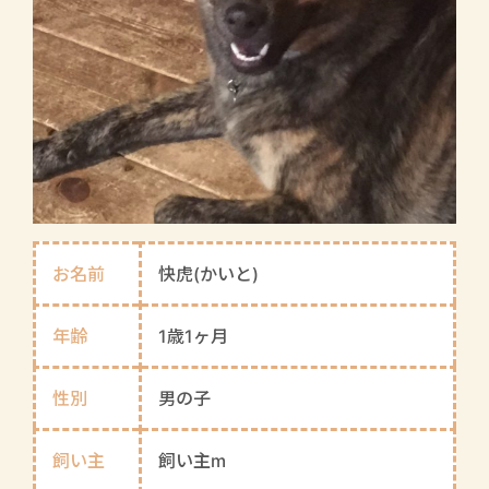
お名前
快虎(かいと)
年齢
1歳1ヶ月
性別
男の子
飼い主
飼い主m