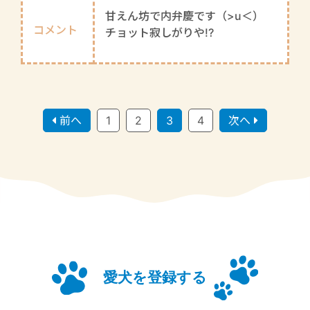
甘えん坊で内弁慶です（>u＜）
コメント
チョット寂しがりや!?
前へ
1
2
3
4
次へ
愛犬を登録する