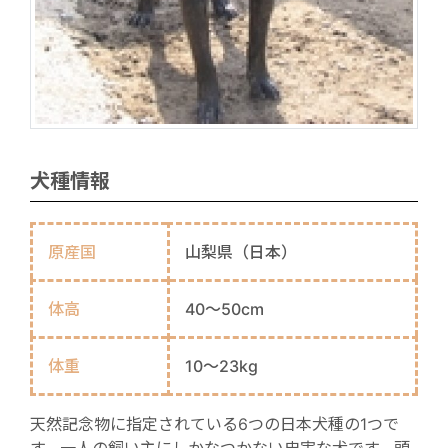
犬種情報
原産国
山梨県（日本）
体高
40～50cm
体重
10～23kg
天然記念物に指定されている6つの日本犬種の1つで