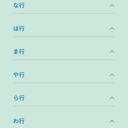
な行
は行
ま行
や行
ら行
わ行