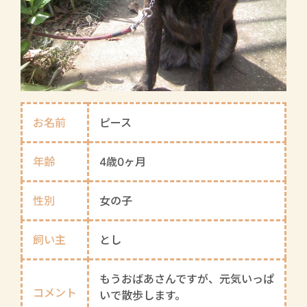
お名前
ピース
年齢
4歳0ヶ月
性別
女の子
飼い主
とし
もうおばあさんですが、元気いっぱ
コメント
いで散歩します。