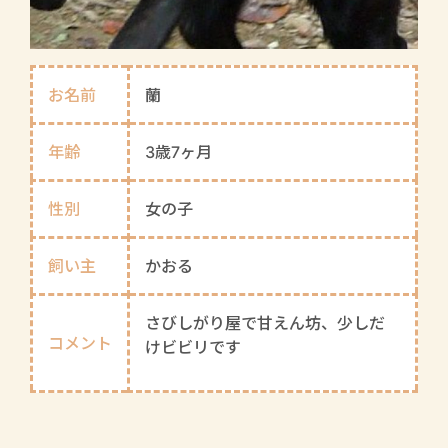
お名前
蘭
年齢
3歳7ヶ月
性別
女の子
飼い主
かおる
さびしがり屋で甘えん坊、少しだ
コメント
けビビリです