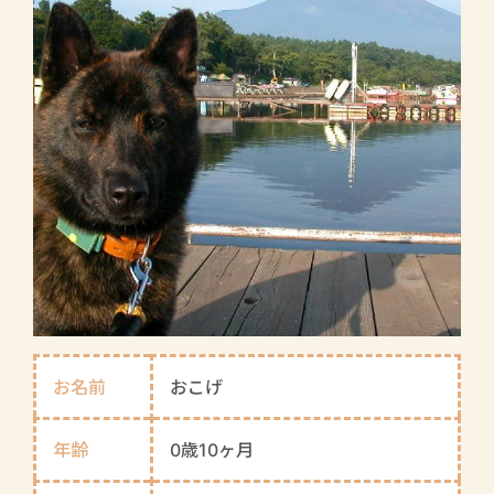
お名前
おこげ
年齢
0歳10ヶ月