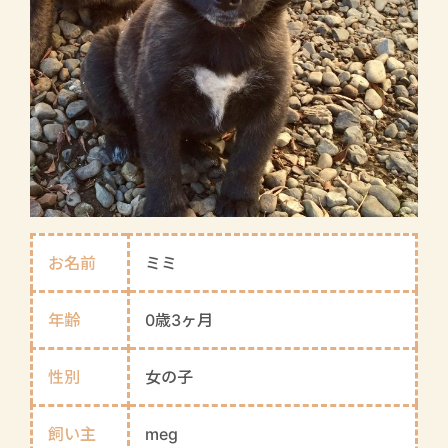
お名前
ミミ
年齢
0歳3ヶ月
性別
女の子
飼い主
meg