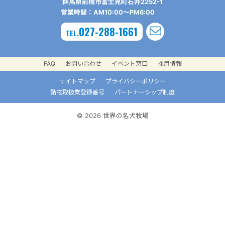
群⾺県前橋市富⼠⾒町⽯井2252-1
営業時間：AM10:00〜PM6:00
027-288-1661
TEL.
FAQ
お問い合わせ
イベント窓口
採用情報
サイトマップ
プライバシーポリシー
動物取扱業登録番号
パートナーシップ制度
© 2026 世界の名犬牧場