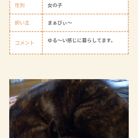
性別
女の子
飼い主
まぁびぃ～
ゆる～い感じに暮らしてます。
コメント