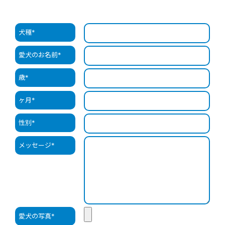
犬種
*
愛犬のお名前
*
歳
*
ヶ月
*
性別
*
メッセージ
*
愛犬の写真
*