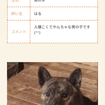
性別
男の子
飼い主
はる
人懐こくてやんちゃな男の子です
コメント
(^^)