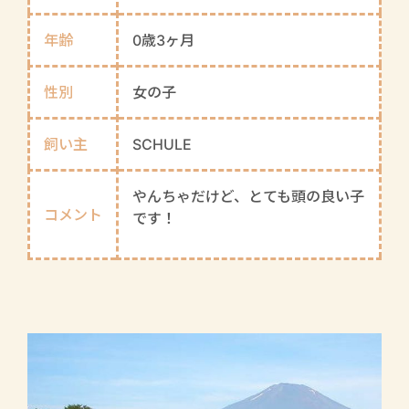
年齢
0歳3ヶ月
性別
女の子
飼い主
SCHULE
やんちゃだけど、とても頭の良い子
コメント
です！