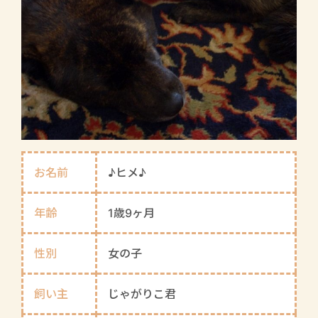
お名前
♪ヒメ♪
年齢
1歳9ヶ月
性別
女の子
飼い主
じゃがりこ君