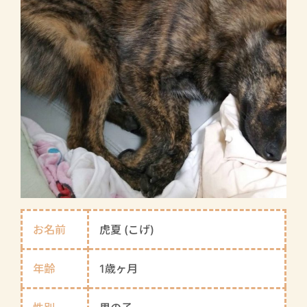
お名前
虎夏 (こげ)
年齢
1歳ヶ月