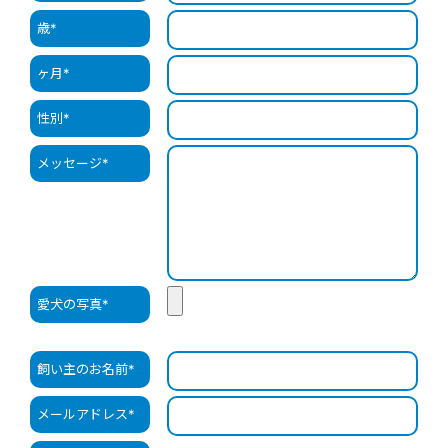
歳
*
ヶ月
*
性別
*
メッセージ
*
愛犬の写真
*
飼い主のお名前
*
メールアドレス
*