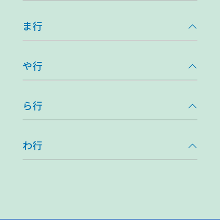
ま行
や行
ら行
わ行