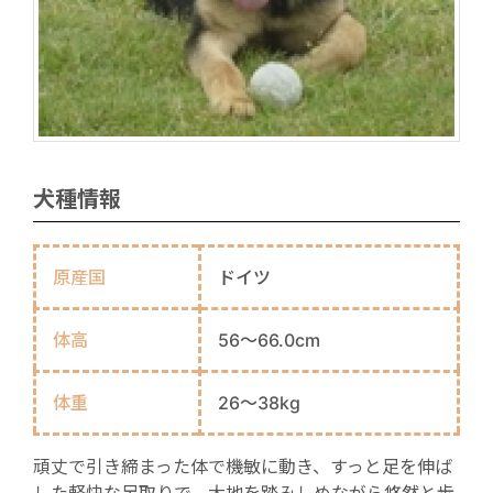
犬種情報
原産国
ドイツ
体高
56～66.0cm
体重
26～38kg
頑丈で引き締まった体で機敏に動き、すっと足を伸ば