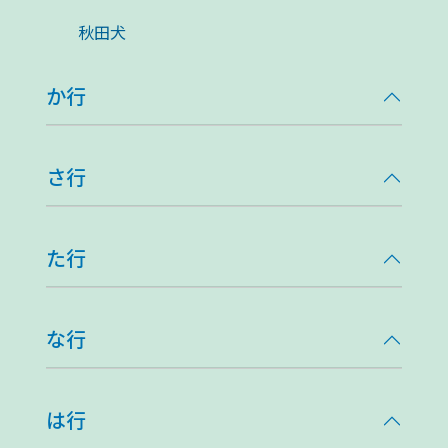
秋田犬
か行
さ行
た行
な行
は行