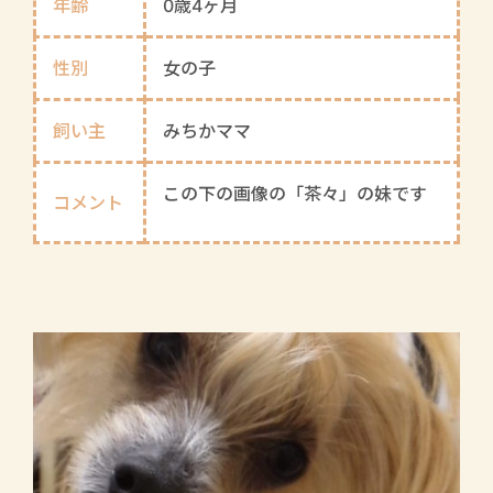
年齢
0歳4ヶ月
性別
女の子
飼い主
みちかママ
この下の画像の「茶々」の妹です
コメント