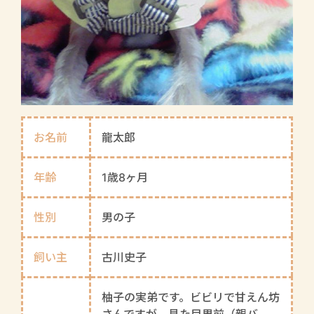
お名前
龍太郎
年齢
1歳8ヶ月
性別
男の子
飼い主
古川史子
柚子の実弟です。ビビリで甘えん坊