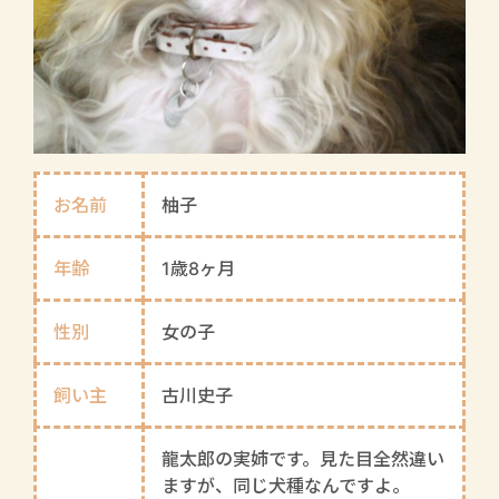
お名前
柚子
年齢
1歳8ヶ月
性別
女の子
飼い主
古川史子
龍太郎の実姉です。見た目全然違い
ますが、同じ犬種なんですよ。