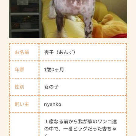
お名前
杏子（あんず）
年齢
1歳0ヶ月
性別
女の子
飼い主
nyanko
１歳なる前から我が家のワンコ達
の中で、一番ビッグだった杏ちゃ