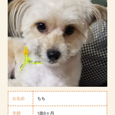
お名前
もも
年齢
1歳8ヶ月