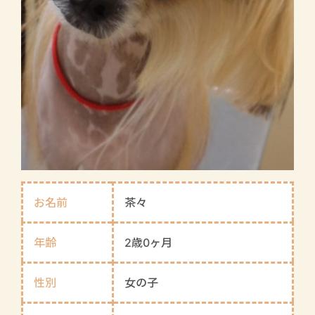
お名前
茶々
年齢
2歳0ヶ月
性別
女の子