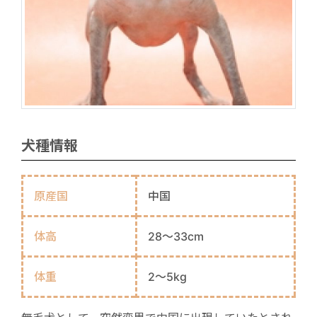
犬種情報
原産国
中国
体高
28～33cm
体重
2～5kg