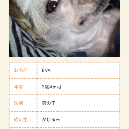
お名前
EVA
年齢
2歳4ヶ月
性別
男の子
飼い主
かじゅみ