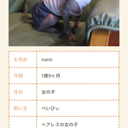
お名前
nano
年齢
1歳9ヶ月
性別
女の子
飼い主
べいびぃ
ヘアレスの女の子