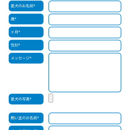
愛犬のお名前
*
歳
*
ヶ月
*
性別
*
メッセージ
*
愛犬の写真
*
飼い主のお名前
*