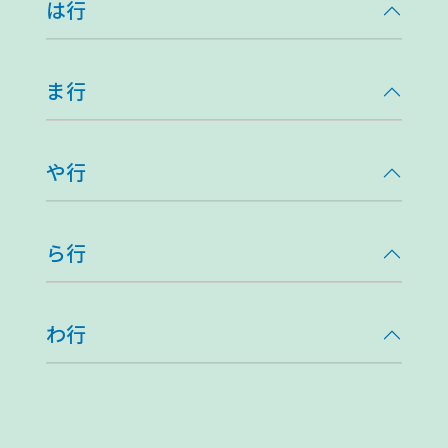
は行
ま行
や行
ら行
わ行