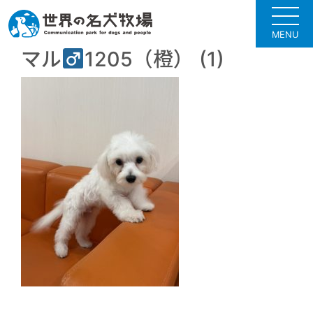
MENU
マル
1205（橙） (1)