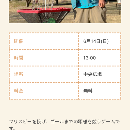
開催
6月14日(日)
時間
13:00
場所
中央広場
料金
無料
フリスビーを投げ、ゴールまでの距離を競うゲームで
す。