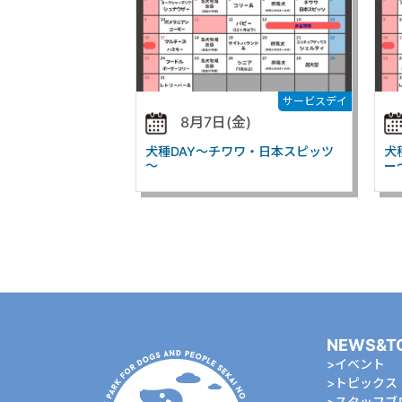
サービスデイ
8月7日(金)
犬種DAY～チワワ・日本スピッツ
犬
～
ー
NEWS&T
イベント
トピックス
スタッフブ