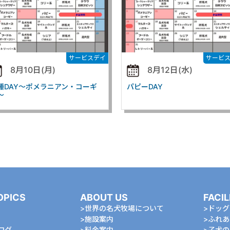
サービスデイ
サービ
8月10日(月)
8月12日(水)
種DAY～ポメラニアン・コーギ
パピーDAY
～
OPICS
ABOUT US
FACIL
世界の名犬牧場について
ドッグ
施設案内
ふれあ
ログ
料金案内
⼦⽝の