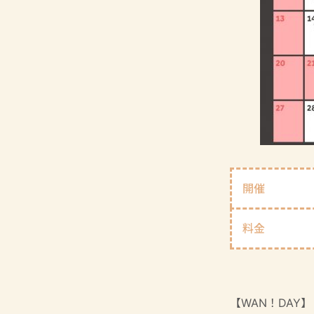
開催
料金
【WAN！DA