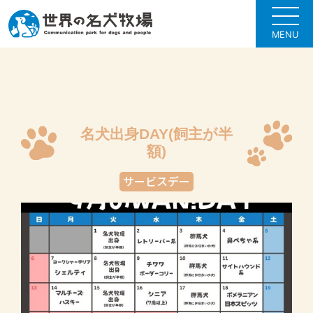
MENU
名犬出身DAY(飼主が半
額)
サービスデー