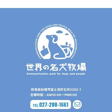
群⾺県前橋市富⼠⾒町⽯井2252-1
営業時間：AM10:00〜PM6:00
027-288-1661
TEL.