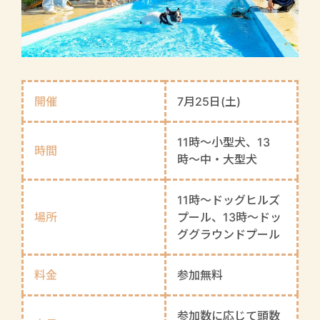
開催
7月25日(土)
11時〜小型犬、13
時間
時〜中・大型犬
11時〜ドッグヒルズ
場所
プール、13時〜ドッ
ググラウンドプール
料金
参加無料
参加数に応じて頭数