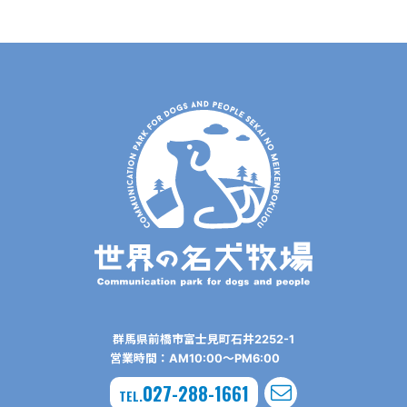
群⾺県前橋市富⼠⾒町⽯井2252-1
営業時間：AM10:00〜PM6:00
027-288-1661
TEL.