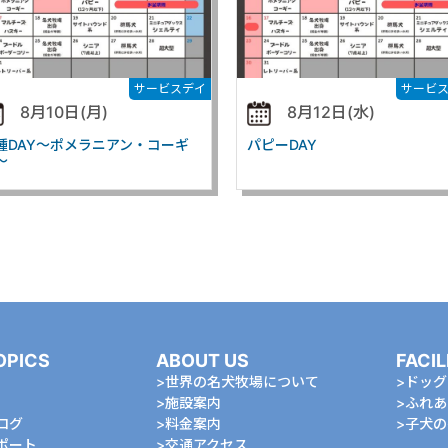
サービスデイ
サービ
8月10日(月)
8月12日(水)
種DAY～ポメラニアン・コーギ
パピーDAY
～
OPICS
ABOUT US
FACIL
世界の名犬牧場について
ドッグ
施設案内
ふれあ
ログ
料金案内
⼦⽝の
ポート
交通アクセス