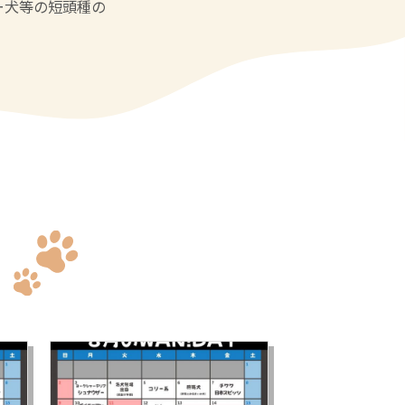
ー犬等の短頭種の