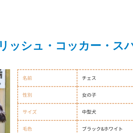
リッシュ・コッカー・ス
名前
チェス
性別
女の子
サイズ
中型犬
毛色
ブラック&ホワイト