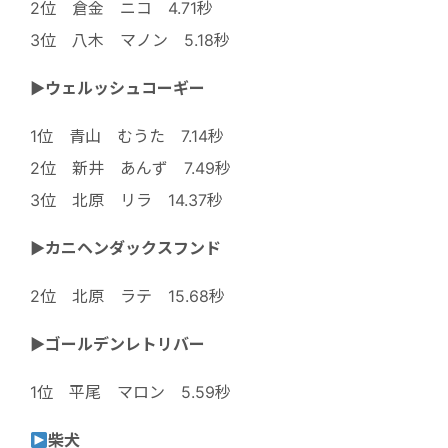
2位 倉金 ニコ 4.71秒
3位 八木 マノン 5.18秒
▶︎ウェルッシュコーギー
1位 青山 むうた 7.14秒
2位 新井 あんず 7.49秒
3位 北原 リラ 14.37秒
▶︎カニヘンダックスフンド
2位 北原 ラテ 15.68秒
▶︎ゴールデンレトリバー
1位 平尾 マロン 5.59秒
柴犬