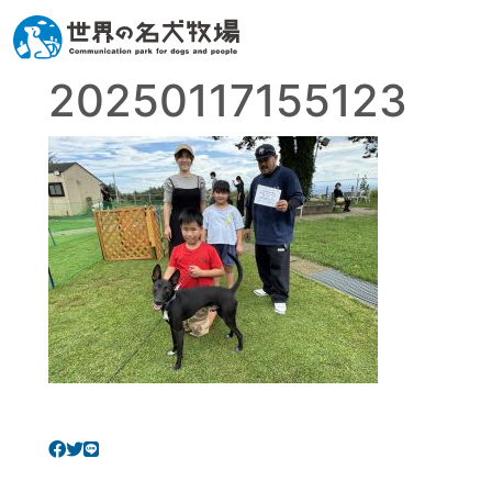
20250117155123