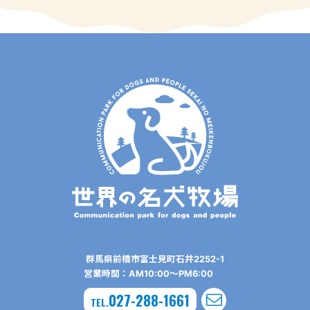
群⾺県前橋市富⼠⾒町⽯井2252-1
営業時間：AM10:00〜PM6:00
027-288-1661
TEL.