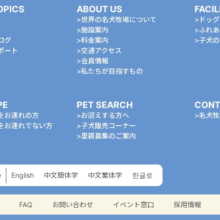
OPICS
ABOUT US
FACIL
世界の名犬牧場について
ドッグ
施設案内
ふれあ
ログ
料金案内
⼦⽝の
ポート
交通アクセス
会員情報
私たちが⽬指すもの
PE
PET SEARCH
CONT
をお連れの⽅
お迎えする⽅へ
名⽝牧
をお連れでない⽅
⼦⽝販売コーナー
⾥親募集のご案内
e
English
中⽂簡体字
中⽂繁体字
한글로
FAQ
お問い合わせ
イベント窓口
採用情報