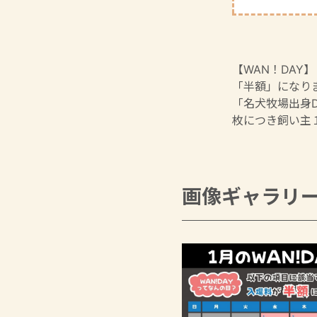
【WAN！DA
「半額」になり
「名犬牧場出身
枚につき飼い主
画像ギャラリ