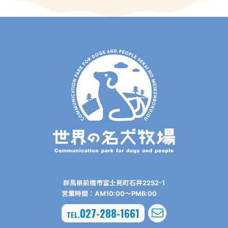
群⾺県前橋市富⼠⾒町⽯井2252-1
営業時間：AM10:00〜PM6:00
027-288-1661
TEL.