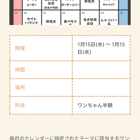
1月15日(水) 〜 1月15
開催
日(水)
時間
場所
料金
ワンちゃん半額
毎月のカレンダーに指定されたテーマに該当するワン