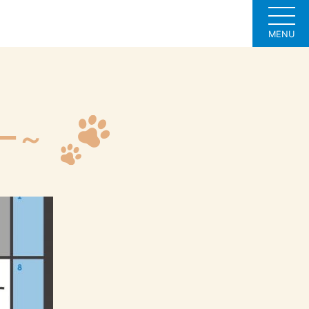
MENU
ー～