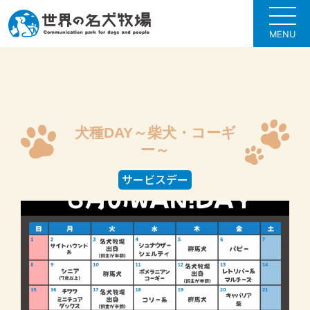
MENU
犬種DAY～柴犬・コーギ
ー～
サービスデー