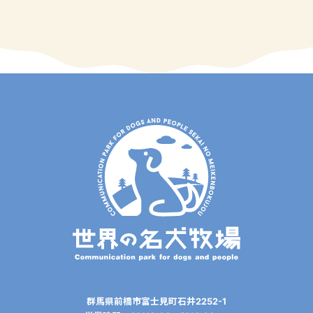
群⾺県前橋市富⼠⾒町⽯井2252-1