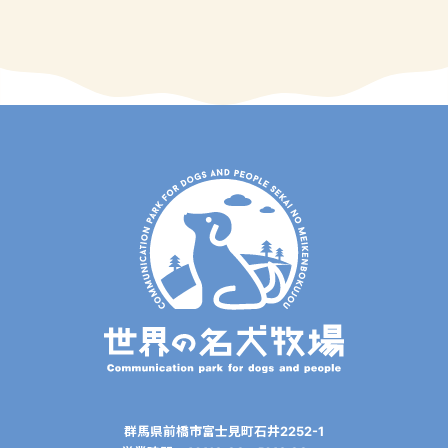
群⾺県前橋市富⼠⾒町⽯井2252-1