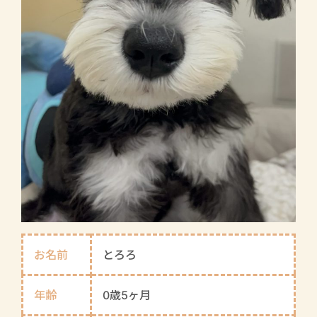
お名前
とろろ
年齢
0歳5ヶ月