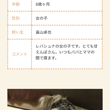
年齢
8歳ヶ月
性別
女の子
飼い主
畠山卓也
レバシュナの女の子です。とても甘
えんぼさん。いつもパパとママの
コメント
間で寝ます。