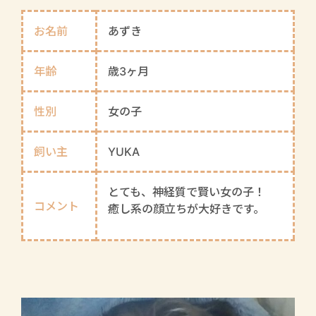
お名前
あずき
年齢
歳3ヶ月
性別
女の子
飼い主
YUKA
とても、神経質で賢い女の子！
コメント
癒し系の顔立ちが大好きです。