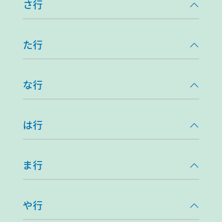
さ行
た行
な行
は行
ま行
や行