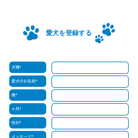
愛犬を登録する
犬種
*
愛犬のお名前
*
歳
*
ヶ月
*
性別
*
メッセージ
*