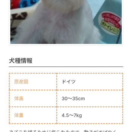
犬種情報
原産国
ドイツ
体高
30～35cm
体重
4.5～7kg