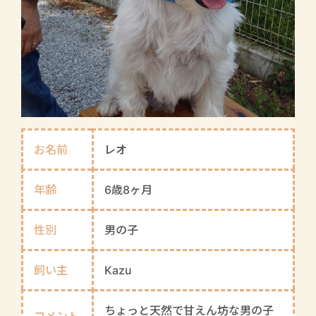
お名前
レオ
年齢
6歳8ヶ月
性別
男の子
飼い主
Kazu
ちょっと天然で甘えん坊な男の子