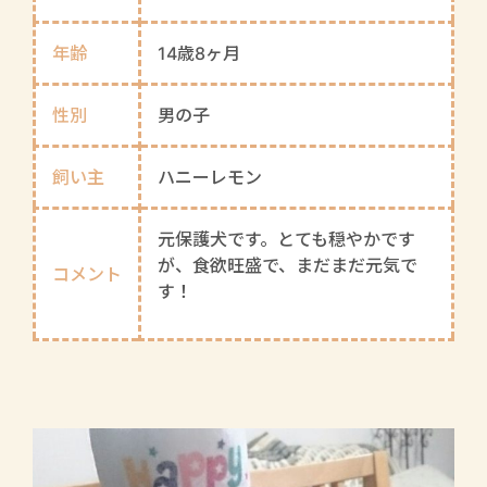
年齢
14歳8ヶ月
性別
男の子
飼い主
ハニーレモン
元保護犬です。とても穏やかです
が、食欲旺盛で、まだまだ元気で
コメント
す！