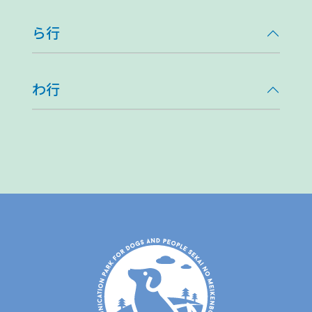
ら行
わ行