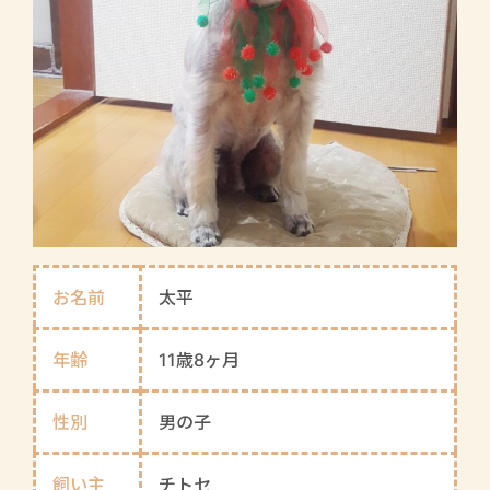
お名前
太平
年齢
11歳8ヶ月
性別
男の子
飼い主
チトセ