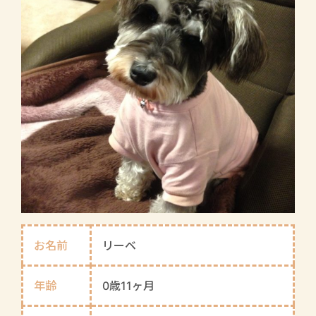
お名前
リーベ
年齢
0歳11ヶ月