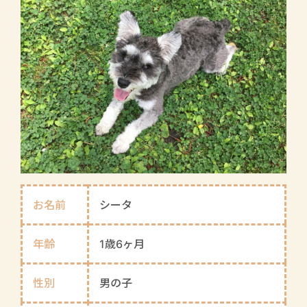
お名前
シータ
年齢
1歳6ヶ月
性別
男の子