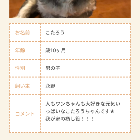
お名前
こたろう
年齢
歳10ヶ月
性別
男の子
飼い主
永野
人もワンちゃんも大好きな元気い
っぱいなこたろうちゃんです★
コメント
我が家の癒し役！！！