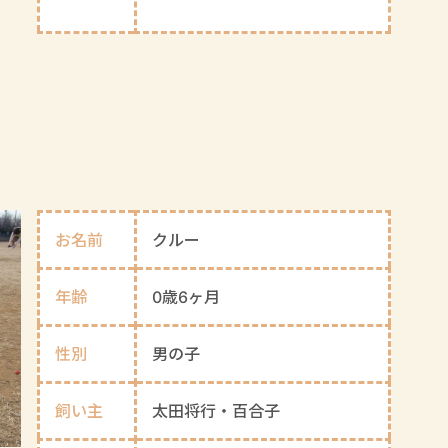
お名前
クルー
年齢
0歳6ヶ月
性別
男の子
飼い主
太田将行・百合子