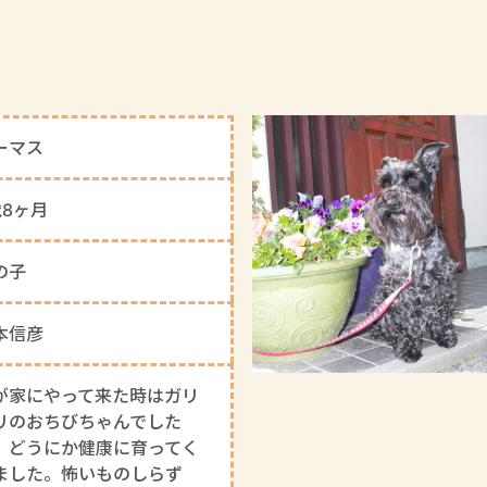
ーマス
歳8ヶ月
の子
本信彦
が家にやって来た時はガリ
リのおちびちゃんでした
、どうにか健康に育ってく
ました。怖いものしらず