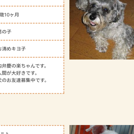
1歳10ヶ月
男の子
お清めキヨ子
内弁慶の楽ちゃんです。
人間が大好きです。
犬のお友達募集中です。
ソルト