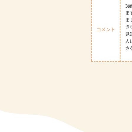
3
ま
ま
き
コメント
見
人
さ