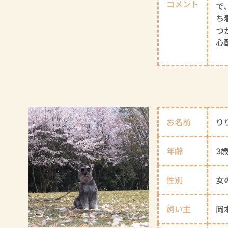
コメント
で
ち
つ
心
お名前
り
年齢
3
性別
女
飼い主
岡