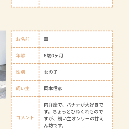
お名前
華
年齢
5歳0ヶ月
性別
女の子
飼い主
岡本信彦
内弁慶で、バナナが大好きで
す。ちょっとひねくれもので
コメント
すが、飼い主オンリーの甘え
ん坊です。