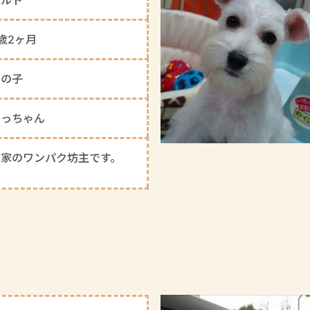
歳2ヶ月
男の子
やっちゃん
我家のワンパク坊主です。