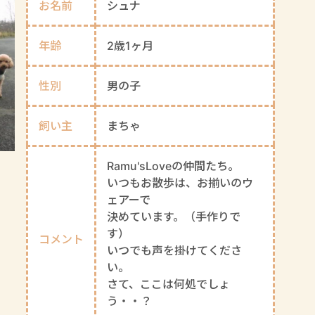
お名前
シュナ
年齢
2歳1ヶ月
性別
男の子
飼い主
まちゃ
Ramu'sLoveの仲間たち。
いつもお散歩は、お揃いのウ
ェアーで
決めています。（手作りで
す）
コメント
いつでも声を掛けてくださ
い。
さて、ここは何処でしょ
う・・？