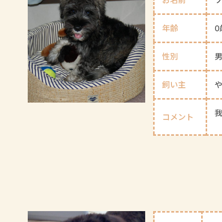
年齢
0
性別
飼い主
コメント