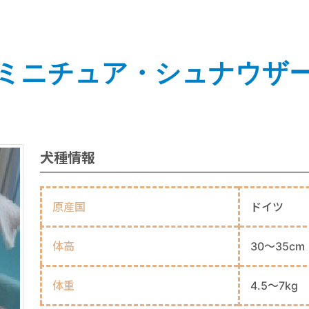
ミニチュア・シュナウザ
犬種情報
原産国
ドイツ
体高
30～35cm
体重
4.5～7kg