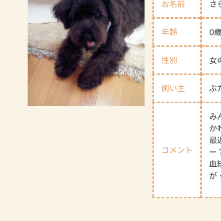
お名前
さ
年齢
0
性別
女
飼い主
ぶ
み
か
最
コメント
ー
血
が