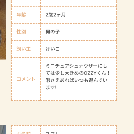
年齢
2歳2ヶ月
性別
男の子
飼い主
けいこ
ミニチュアシュナウザーにし
ては少し大きめのOZZYくん！
コメント
暇さえあればいつも遊んでい
ます!
お名前
スフレ