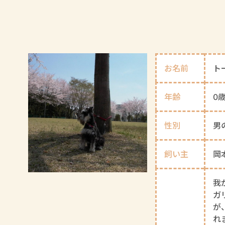
お名前
ト
年齢
0
性別
男
飼い主
岡
我
ガ
が
れ