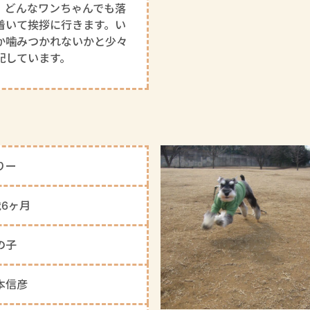
、どんなワンちゃんでも落
着いて挨拶に行きます。い
か噛みつかれないかと少々
配しています。
りー
歳6ヶ月
の子
本信彦