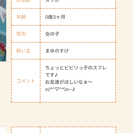
年齢
0歳3ヶ月
性別
女の子
飼い主
まゆのすけ
ちょっとビビリっ子のスフレ
です♪
コメント
お友達がほしいなぁ～
o(*^▽^*)o~♪