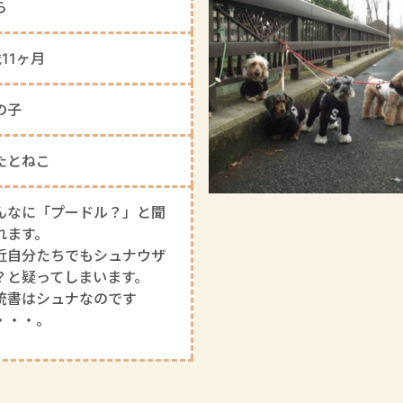
ら
歳11ヶ月
の子
たとねこ
んなに「プードル？」と聞
れます。
近自分たちでもシュナウザ
？と疑ってしまいます。
統書はシュナなのです
・・・。