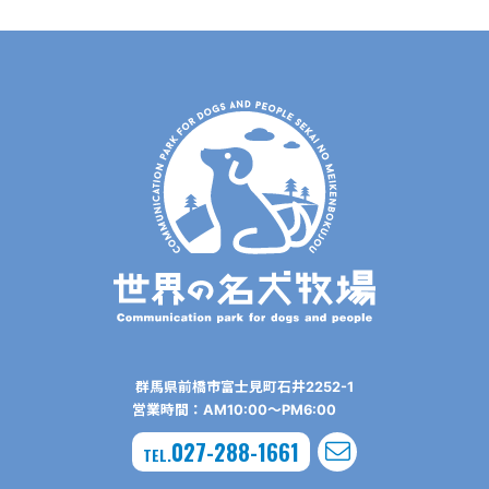
群⾺県前橋市富⼠⾒町⽯井2252-1
営業時間：AM10:00〜PM6:00
027-288-1661
TEL.