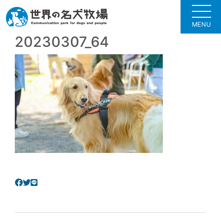
MENU
20230307_64