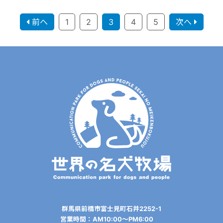
前へ
1
2
3
4
5
次へ
群⾺県前橋市富⼠⾒町⽯井2252-1
営業時間：AM10:00〜PM6:00